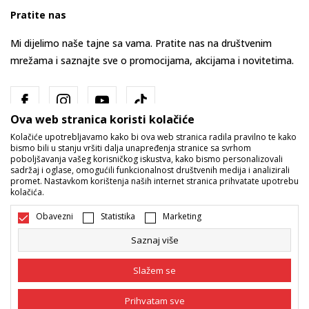
Pratite nas
Mi dijelimo naše tajne sa vama. Pratite nas na društvenim
mrežama i saznajte sve o promocijama, akcijama i novitetima.
Ova web stranica koristi kolačiće
Kolačiće upotrebljavamo kako bi ova web stranica radila pravilno te kako
bismo bili u stanju vršiti dalja unapređenja stranice sa svrhom
poboljšavanja vašeg korisničkog iskustva, kako bismo personalizovali
sadržaj i oglase, omogućili funkcionalnost društvenih medija i analizirali
promet. Nastavkom korištenja naših internet stranica prihvatate upotrebu
Bosna i Hercegovina
Promijenite
kolačića.
Obavezni
Statistika
Marketing
Saznaj više
Slažem se
Nastojimo da budemo što precizniji u opisu proizvoda, prikazu slika i
Prihvatam sve
samih cijena, ali ne možemo garantovati da su sve informacije kompletne