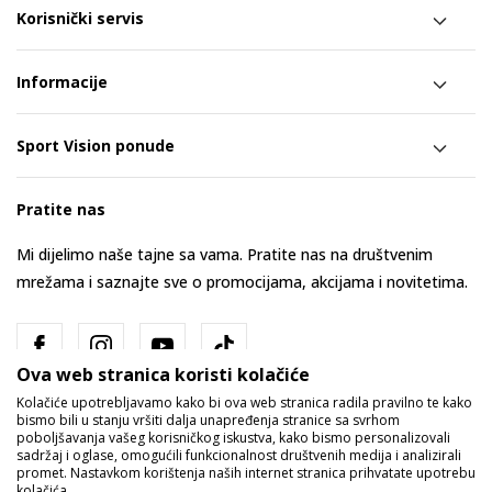
Korisnički servis
Informacije
Sport Vision ponude
Pratite nas
Mi dijelimo naše tajne sa vama. Pratite nas na društvenim
mrežama i saznajte sve o promocijama, akcijama i novitetima.
Ova web stranica koristi kolačiće
Kolačiće upotrebljavamo kako bi ova web stranica radila pravilno te kako
bismo bili u stanju vršiti dalja unapređenja stranice sa svrhom
poboljšavanja vašeg korisničkog iskustva, kako bismo personalizovali
sadržaj i oglase, omogućili funkcionalnost društvenih medija i analizirali
promet. Nastavkom korištenja naših internet stranica prihvatate upotrebu
Bosna i Hercegovina
Promijenite
kolačića.