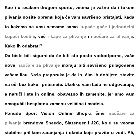
Kao i u svakom drugom sportu, veoma je važno da i tokom
plivanja nosite opremu koja će vam savršeno pristajati. Kada
to kažemo na umu nemamo samo
kupaće gaće
i
jednodelni
kupaći kostim
, već i
kape za plivanje
i
naočare za plivanje
.
Kako ih odabrati?
Da biste bili sigurni da će biti sto posto vodootporne, vaše
nove
naočare za plivanje
moraju biti savršeno prilagođene
vašem licu. Naša preporuka je da ih, čim ih dobijete, stavite
na oči bez trake i pritisnete. Ukoliko vam tada ne odgovaraju,
a naručili ste ih
online
, obavezno ih zamenite, jer smo vam
omogućili
besplatnu zamenu veličina i modela
.
Ponudu
Sport Vision Online Shop
-a čine
naočare za
plivanje
brendova
Speedo, Slazenger
i
J2C
, koje su veoma
stabilne prilikom zaranjanja i okreta koje pravite u vodi. Ali,