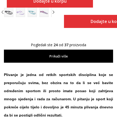
Dodajte u korpu
Dodajte u k
Pogledali ste
24
od
37
proizvoda
Prikaži više
Plivanje
je jedna od retkih sportskih disciplina koje se
preporučuju svima, bez obzira na to da li se već bavite
određenim sportom ili prosto imate posao koji zahtjeva
mnogo sjedenja i rada za računarom. U pitanju je sport koji
pokreće cijelo tijelo i dovoljno je 45 minuta plivanja dnevno
da bi se postigli odlični rezultati.