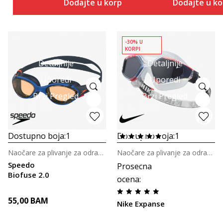
Dodajte u korpu
Dodajte u k
-30% U
KORPI
Detaljnije
Detaljnije
Uporedi
Uporedi
Brzi Pregled
Brzi Pregled
Dostupno boja:
1
Dostupno boja:
1
Naočare za plivanje za odrasle
Naočare za plivanje za odrasle
Speedo
Prosecna
Biofuse 2.0
ocena
:
55,00
BAM
Nike Expanse