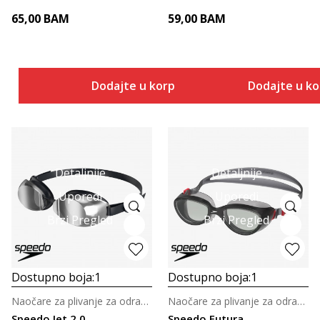
65,00
BAM
59,00
BAM
Dodajte u korpu
Dodajte u k
Detaljnije
Detaljnije
Uporedi
Uporedi
Brzi Pregled
Brzi Pregled
Dostupno boja:
1
Dostupno boja:
1
Naočare za plivanje za odrasle
Naočare za plivanje za odrasle
Speedo Jet 2.0
Speedo Futura