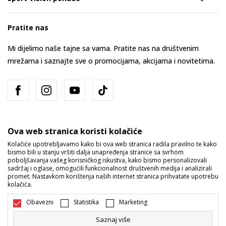
Pratite nas
Mi dijelimo naše tajne sa vama. Pratite nas na društvenim
mrežama i saznajte sve o promocijama, akcijama i novitetima.
Ova web stranica koristi kolačiće
Kolačiće upotrebljavamo kako bi ova web stranica radila pravilno te kako
bismo bili u stanju vršiti dalja unapređenja stranice sa svrhom
Bosna i Hercegovina
Promijenite
poboljšavanja vašeg korisničkog iskustva, kako bismo personalizovali
sadržaj i oglase, omogućili funkcionalnost društvenih medija i analizirali
promet. Nastavkom korištenja naših internet stranica prihvatate upotrebu
kolačića.
Obavezni
Statistika
Marketing
Saznaj više