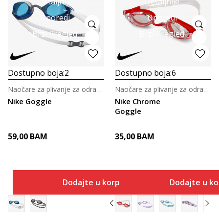
Detaljnije
Detaljnije
Uporedi
Uporedi
Brzi Pregled
Brzi Pregled
Dostupno boja:
2
Dostupno boja:
6
Naočare za plivanje za odrasle
Naočare za plivanje za odrasle
Nike Goggle
Nike Chrome
Goggle
59,00
BAM
35,00
BAM
Dodajte u korpu
Dodajte u k