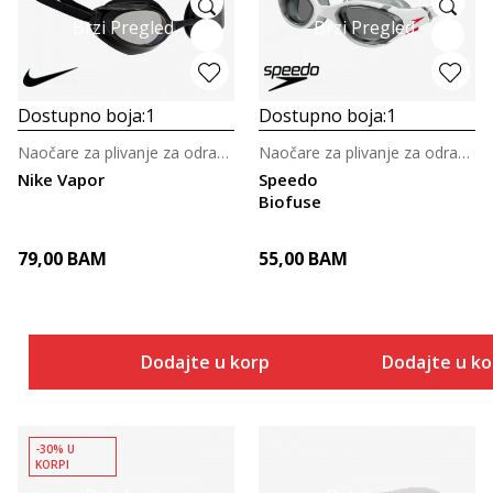
Brzi Pregled
Brzi Pregled
Dostupno boja:
1
Dostupno boja:
1
Naočare za plivanje za odrasle
Naočare za plivanje za odrasle
Nike Vapor
Speedo
Biofuse
79,00
BAM
55,00
BAM
Dodajte u korpu
Dodajte u k
-30% U
KORPI