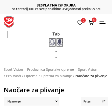
CLICK & COLLECT
M
Platite karticom online i preuzmite u prodavnici po vašem izboru
0
0
Tab
Sport Vision – Prodavnica Sportske opreme | Sport Vision
Proizvodi
Oprema
Oprema za plivanje
Naočare za plivanje
Naočare za plivanje
Filteri