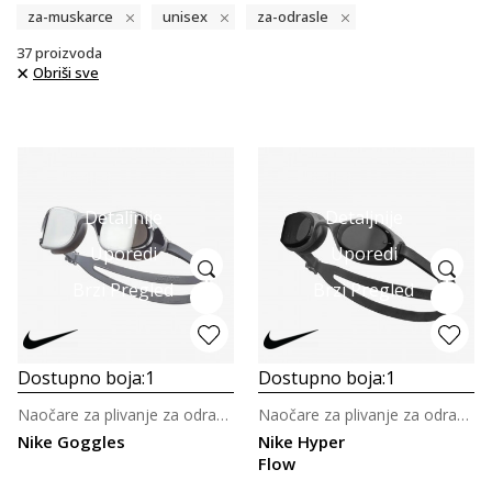
za-muskarce
unisex
za-odrasle
37
proizvoda
Obriši sve
Detaljnije
Detaljnije
Uporedi
Uporedi
Brzi Pregled
Brzi Pregled
Dostupno boja:
1
Dostupno boja:
1
Naočare za plivanje za odrasle
Naočare za plivanje za odrasle
Nike Goggles
Nike Hyper
Flow