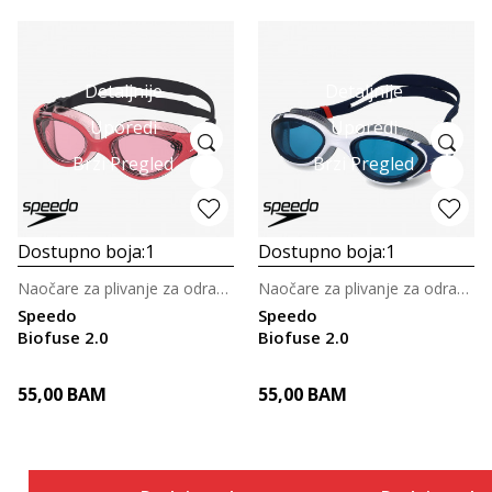
Detaljnije
Detaljnije
Uporedi
Uporedi
Brzi Pregled
Brzi Pregled
Dostupno boja:
1
Dostupno boja:
1
Naočare za plivanje za odrasle
Naočare za plivanje za odrasle
Speedo
Speedo
Biofuse 2.0
Biofuse 2.0
55,00
BAM
55,00
BAM