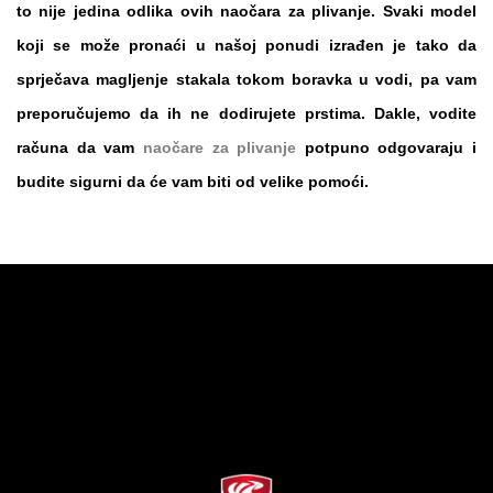
to nije jedina odlika ovih naočara za plivanje. Svaki model
koji se može pronaći u našoj ponudi izrađen je tako da
sprječava magljenje stakala tokom boravka u vodi, pa vam
preporučujemo da ih ne dodirujete prstima. Dakle, vodite
računa da vam
naočare za plivanje
potpuno odgovaraju i
budite sigurni da će vam biti od velike pomoći.