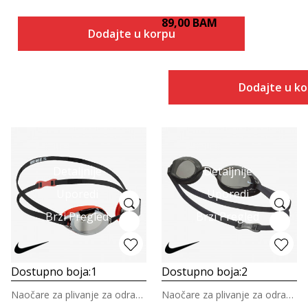
89,00
BAM
Dodajte u korpu
Dodajte u k
Detaljnije
Detaljnije
Uporedi
Uporedi
Brzi Pregled
Brzi Pregled
Dostupno boja:
1
Dostupno boja:
2
Naočare za plivanje za odrasle
Naočare za plivanje za odrasle