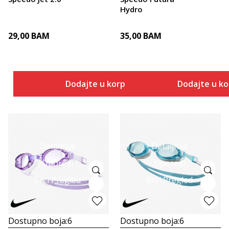
Hydro
29,00
BAM
35,00
BAM
Dodajte u korpu
Dodajte u k
Detaljnije
Detaljnije
Uporedi
Uporedi
Brzi Pregled
Brzi Pregled
Dostupno boja:
6
Dostupno boja:
6