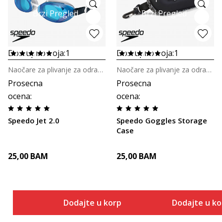
Brzi Pregled
Brzi Pregled
Dostupno boja:
1
Dostupno boja:
1
Naočare za plivanje za odrasle
Naočare za plivanje za odrasle
Prosecna
Prosecna
ocena
:
ocena
:
Speedo Jet 2.0
Speedo Goggles Storage
Case
25,00
BAM
25,00
BAM
Dodajte u korpu
Dodajte u k