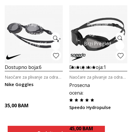
Detaljnije
Detaljnije
Uporedi
Uporedi
Brzi Pregled
Brzi Pregled
Dostupno boja:
6
Dostupno boja:
1
Naočare za plivanje za odrasle
Naočare za plivanje za odrasle
Nike Goggles
Prosecna
ocena
:
35,00
BAM
Speedo Hydropulse
45,00
BAM